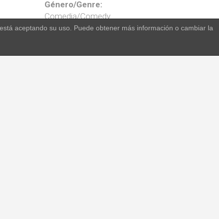
Género/Genre:
Comedia/Comedy
o, está aceptando su uso. Puede obtener más información o cambiar la
Temporadas/Seasons:
us dos
42 x 70'
da, se
S1 – 13 x 70’
o todo
S2 – 13 x 70’
 bueno
S3 – 16 x 70’
o y la
Año de
producción/Production
year/s:
2012 - 2014
Formato/Format:
HD/16:9
e will
nusual
Downloads:
art to
Catálogo completo/
Sandra
Full Catalogue
mplies