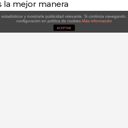
s la mejor manera
s estadísticos y mostrarle publicidad relevante. Si continúa navegand
configuración en política de cookies.
Más información
r su profesión, decide empezar una vida desde cero junto a s
ACEPTAR
 con nuevos vecinos que, por diferentes circunstancias de la vi
odos buscan una segunda oportunidad, al igual que ella. Cuand
s decide pedir la custodia, pero los vecinos están ahí para lo
nstancia. Y es que en tiempos de crisis, agudizar el ingeni
rma para salir adelante.
the best way to get
tart a whole new life with her two daughters, in a campsite. Sh
 been forced to live in the campsite as well. Due to u
a second chance, like her. And when life seems to finally st
the children´s custody. But the neighbors are there for 
 to face this drawback. Struggling during hard financial times i