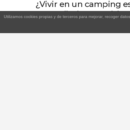
¿Vivir en un camping e
para salir de una crisis?
Utilizamos cookies propias y de terceros para mejorar, recoger dato
Sandra, una doctora inhabilitada para ejerce
hijas en un camping. Allí tendrá que convivir
han visto obligados a recurrir al camping. T
parecía tomar su camino, el padre de sus hija
y lo malo y la ayudarán a afrontar la circu
picaresca no son una opción, sino la única fo
Is living on a campsite 
out of a crisis?
Sandra, a disqualified physician, decides to s
have to live with new neighbors who have
circumstances in life, they are looking for 
normalize, her daughters´ father demands 
through thick and thin, and they will help her