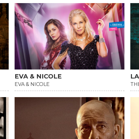
EVA & NICOLE
LA
HD
HD
EVA & NICOLE
THE