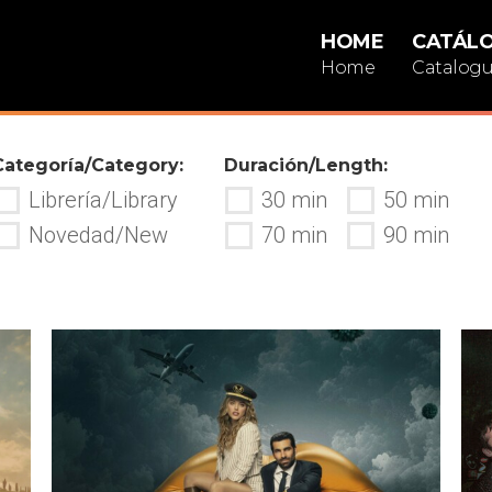
HOME
CATÁL
Home
Catalog
Categoría/Category:
Duración/Length:
Librería/Library
30 min
50 min
Novedad/New
70 min
90 min