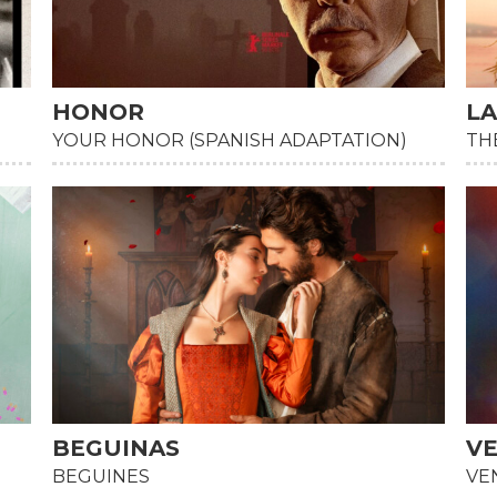
HONOR
LA
HD
HD
YOUR HONOR (SPANISH ADAPTATION)
TH
BEGUINAS
VE
HD
HD
BEGUINES
VE