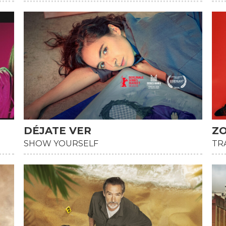
DÉJATE VER
Z
HD
HD
SHOW YOURSELF
TR