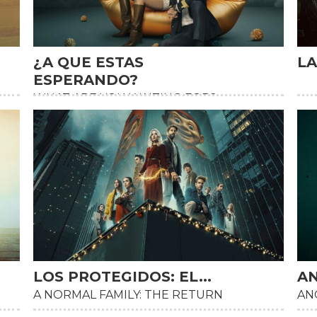
¿A QUE ESTAS
LA
HD
HD
ESPERANDO?
WHAT ARE YOU WAITING FOR?
LOS PROTEGIDOS: EL...
A
HD
HD
A NORMAL FAMILY: THE RETURN
AN