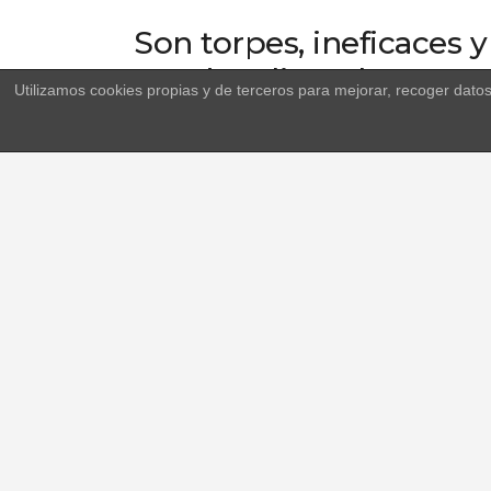
Son torpes, ineficaces y 
puede salir mal?
Utilizamos cookies propias y de terceros para mejorar, recoger dato
El inspector jefe Paco Miranda y su equipo 
que aprovechar su última oportunidad par
conflictiva de la ciudad. Conscientes de 
intentar resolver los casos, con más intenció
They are clumsy, ineffe
policemen... What can
Chief Inspector Paco Miranda and his team 
goes wrong. They have to take their last chan
the most troubled district of the city. Aware 
side, trying to resolve the criminal cases w
Reparto/Cast:
Paco Tous, Adriana Ozores, Pe