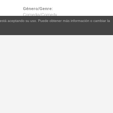
Género/Genre:
Comedia/Comedy
o, está aceptando su uso. Puede obtener más información o cambiar la
Temporadas/Seasons:
Tienen
117 x 70'
ia más
S1 - 13 x 70’
ano al
S2 - 14 x 70’
S3 - 13 x 70’
S4 - 13 x 70’
S5 - 13 x 70’
S6 - 13 x 70’
S7 - 13 x 70’
hey do
S8 - 12 x 70’
ion of
S9 - 13 x 70’
 human
Año de
producción/Production
year/s:
, Neus
2005-2010