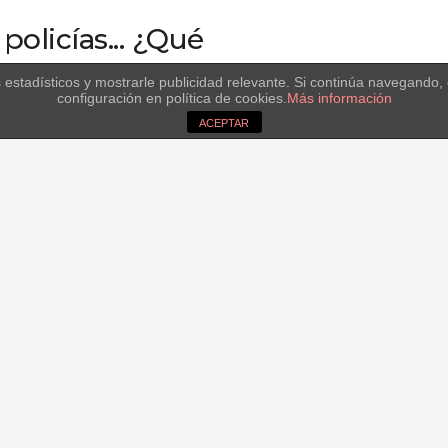
policías... ¿Qué
s estadísticos y mostrarle publicidad relevante. Si continúa navegand
configuración en política de cookies.
Más información
son de todo menos los típicos policías, todo les sale mal. 
ACEPTAR
a permanecer en el cuerpo y son destinados a la comisar
su negación para la profesión, mostrarán su lado más hum
n que acierto.
ctive and
 go wrong?
are nothing like the typical policemen, since everything t
ce to remain in the Police Force, relegated to the police stat
of their deficient skills for the job, they will show their most
ith more good intentions than success.
pón Nieto, Juan Diego, Michelle Jenner, Hugo Silva, Mario Casas