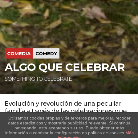
COMEDIA
COMEDY
ALGO QUE CELEBRAR
SOMETHING TO CELEBRATE
Evolución y revolución de una peculiar
familia a través de las celebraciones que
los reúnen.
Utilizamos cookies propias y de terceros para mejorar, recoger
datos estadísticos y mostrarle publicidad relevante. Si continúa
Todos los tipos de familias que conviven en nuestra sociedad
navegando, está aceptando su uso. Puede obtener más
información o cambiar la configuración en política de cookies.
Más
de hoy en día tendrán su reflejo en los Navarro, la peculiar y
información