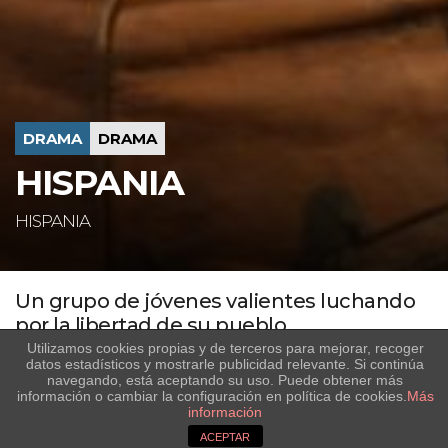
DRAMA
DRAMA
HISPANIA
HISPANIA
Un grupo de jóvenes valientes luchando
por la libertad de su pueblo.
Utilizamos cookies propias y de terceros para mejorar, recoger
Serie de acción que tiene lugar en el siglo II a.C., en un
datos estadísticos y mostrarle publicidad relevante. Si continúa
mundo en el que el poder de unos pocos regía la vida de
navegando, está aceptando su uso. Puede obtener más
información o cambiar la configuración en política de cookies.
Más
muchos. “Hispania” narra la historia de Viriato, un pastor
información
convertido en guerrero, que junto a un grupo de jóvenes
ACEPTAR
valientes, Sandro, Darío, Paulo y Héctor, luchará con un único