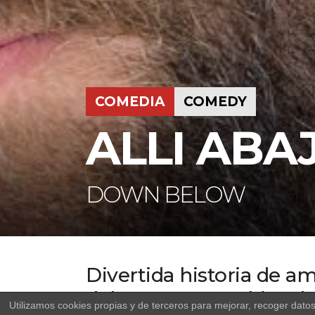
COMEDIA
COMEDY
ALLI ABA
DOWN BELOW
Divertida historia de a
del norte y una chica de
Utilizamos cookies propias y de terceros para mejorar, recoger dato