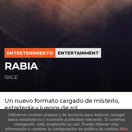
ENTRETENIMIENTO
ENTERTAINMENT
RABIA
RAGE
Un nuevo formato cargado de misterio,
estrategia y juegos de rol
Utilizamos cookies propias y de terceros para mejorar, recoger
‘Rabia’ es un nuevo formato cargado de misterio, estrategia y
datos estadísticos y mostrarle publicidad relevante. Si continúa
juegos de rol en el que diferentes participantes, todos ellos
navegando, está aceptando su uso. Puede obtener más
información o cambiar la configuración en política de cookies.
Más
reconocidos jóvenes influencers y creadores de contenido,