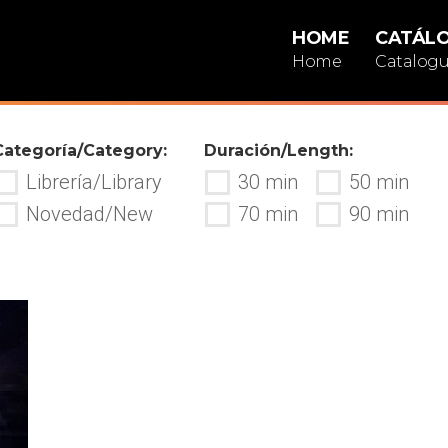
HOME
CATÁL
Home
Catalog
Categoría/Category:
Duración/Length:
Librería/Library
30 min
50 min
Novedad/New
70 min
90 min