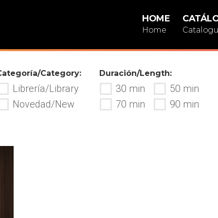
HOME
CATÁL
Home
Catalog
Categoría/Category:
Duración/Length:
Librería/Library
30 min
50 min
Novedad/New
70 min
90 min