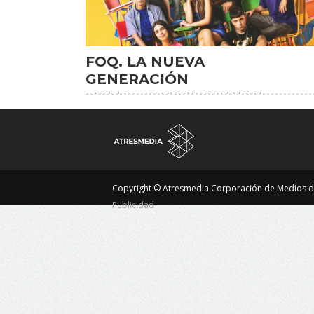
FOQ. LA NUEVA
HD
GENERACIÓN
PHYSICS OR CHEMISTRY. NEW
GENERATION
Copyright © Atresmedia Corporación de Medios d
Publicidad