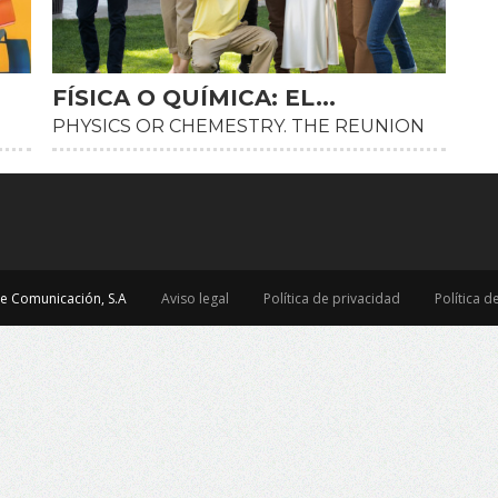
FÍSICA O QUÍMICA: EL...
HD
PHYSICS OR CHEMESTRY. THE REUNION
e Comunicación, S.A
Aviso legal
Política de privacidad
Política d