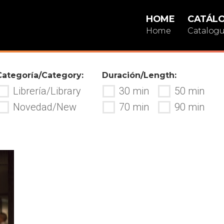
HOME
CATÁL
Home
Catalog
Categoría/Category:
Duración/Length:
Librería/Library
30 min
50 min
Novedad/New
70 min
90 min